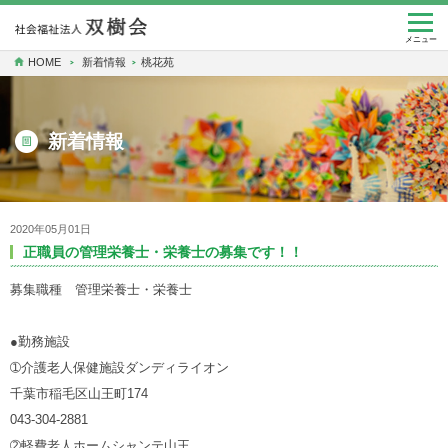
togg
navi
メニュー
HOME
新着情報
桃花苑
新着情報
2020年05月01日
正職員の管理栄養士・栄養士の募集です！！
募集職種 管理栄養士・栄養士
●勤務施設
➀介護老人保健施設ダンディライオン
千葉市稲毛区山王町174
043-304-2881
➁軽費老人ホームシャンテ山王