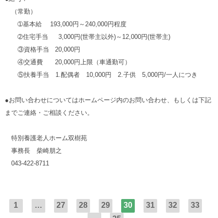
（常勤）
➀
基本給
193,000
円～240,000円程度
➁
住宅手当
3,000
円(世帯主以外)～12,000円(世帯主)
③資格手当
20,000円
④交通費 20,000円上限（車通勤可）
⑤扶養手当
1.
配偶者
10,000
円 2.子供 5,000円/一人につき
●お問い合わせについてはホームページ内のお問い合わせ、もしくは下記
までご連絡・ご相談ください。
特別養護老人ホーム双樹苑
事務長 柴崎朋之
043-422-8711
1
…
27
28
29
30
31
32
33