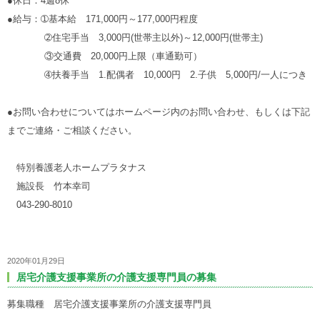
●休日
：4週8休
●給与：
➀
基本給
171,000
円～177,000円程度
➁
住宅手当
3,000
円(世帯主以外)～12,000円(世帯主)
③
交通費 20,000円上限（車通勤可）
➃扶養手当
1.
配偶者
10,000
円 2.子供 5,000円/一人につき
●お問い合わせについてはホームページ内のお問い合わせ、もしくは下記
までご連絡・ご相談ください。
特別養護老人ホームプラタナス
施設長 竹本幸司
043-290-8010
2020年01月29日
居宅介護支援事業所の介護支援専門員の募集
募集職種 居宅介護支援事業所の介護支援専門員