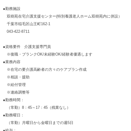
●勤務施設
双樹苑在宅介護支援センター(特別養護老人ホーム双樹苑内に併設）
千葉市稲毛区山王町162-1
043-422-8711
●資格要件 介護支援専門員
※復職・ブランクOK/未経験OK/経験者優遇します
●
業務内容
※在宅の要介護高齢者の方々のケアプラン作成
※相談・援助
※給付管理
※連絡調整等
●
勤務時間：
（常勤）8：45～17：45（残業なし）
●
勤務曜日：
（常勤）月曜日から金曜日までの週5日
●給与：