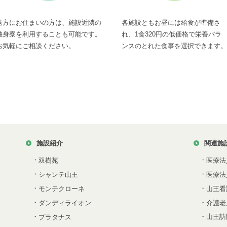
遠方にお住まいの方は、施設近隣の
各施設ともお昼には給食が準備さ
独身寮を利用することも可能です。
れ、1食320円の低価格で栄養バラ
お気軽にご相談ください。
ンスのとれた食事を選択できます。
施設紹介
関連施
・
・
双樹苑
医療法
・
・
シャンテ山王
医療法
・
・
モンテクローネ
山王看
・
・
ダンディライオン
介護老
・
・山王訪
プラタナス