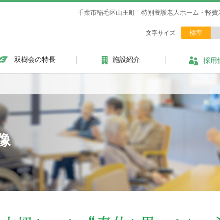
千葉市稲毛区山王町 特別養護老人ホーム・軽費
標準
文字サイズ
双樹会の特長
施設紹介
採用
像