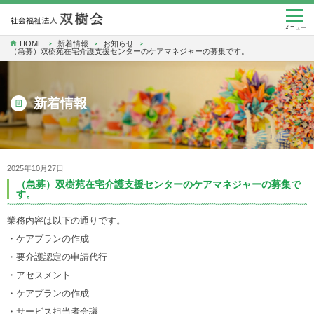
togg
navi
メニュー
HOME
新着情報
お知らせ
（急募）双樹苑在宅介護支援センターのケアマネジャーの募集です。
新着情報
2025年10月27日
（急募）双樹苑在宅介護支援センターのケアマネジャーの募集で
す。
業務内容は以下の通りです。
・ケアプランの作成
・要介護認定の申請代行
・アセスメント
・ケアプランの作成
・サービス担当者会議