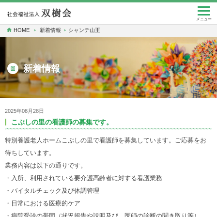
togg
navi
メニュー
HOME
新着情報
シャンテ山王
新着情報
2025年08月28日
こぶしの里の看護師の募集です。
特別養護老人ホームこぶしの里で看護師を募集しています。ご応募をお
待ちしています。
業務内容は以下の通りです。
・入所、利用されている要介護高齢者に対する看護業務
・バイタルチェック及び体調管理
・日常における医療的ケア
・病院受診の帯同（状況報告や説明及び、医師の診断の聞き取り等）