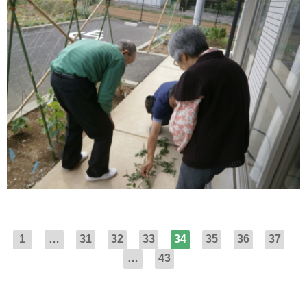
1
…
31
32
33
34
35
36
37
…
43