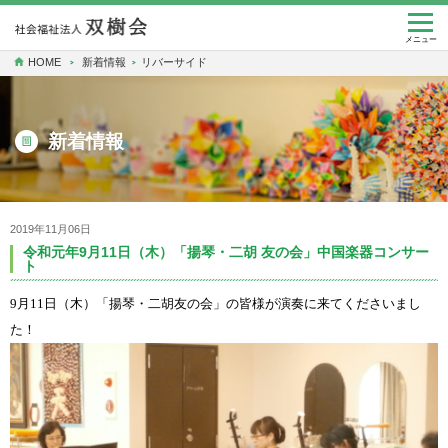
togg
navi
メニュー
HOME
新着情報
リバーサイド
新着情報
2019年11月06日
令和元年9月11日（木）「揚琴・二胡 友の会」中国楽器コンサー
ト
9
月
11
日（木）「揚琴・二胡友の会」の皆様が演奏に来てくださいまし
た！