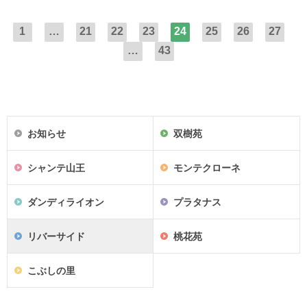
1
…
21
22
23
24
25
26
27
…
43
お知らせ
双樹苑
シャンテ山王
モンテクローネ
ダンディライオン
プラタナス
リバーサイド
桃花苑
こぶしの里