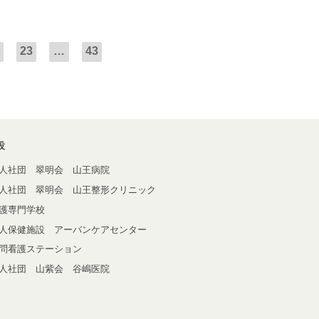
23
…
43
設
人社団 翠明会 山王病院
人社団 翠明会 山王整形クリニック
護専門学校
人保健施設 アーバンケアセンター
問看護ステーション
人社団 山紫会 谷嶋医院