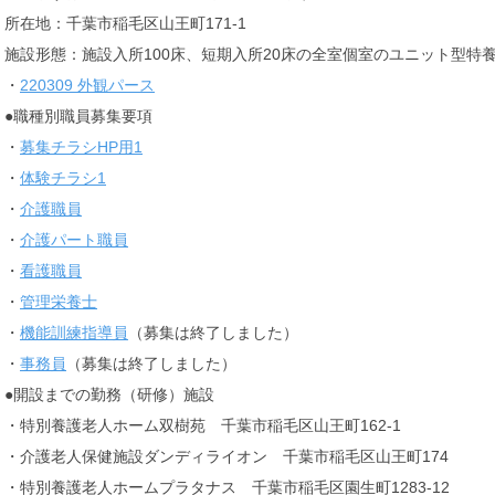
所在地：千葉市稲毛区山王町171-1
施設形態：施設入所100床、短期入所20床の全室個室のユニット型特
・
220309 外観パース
●職種別職員募集要項
・
募集チラシHP用1
・
体験チラシ1
・
介護職員
・
介護パート職員
・
看護職員
・
管理栄養士
・
機能訓練指導員
（募集は終了しました）
・
事務員
（募集は終了しました）
●開設までの勤務（研修）施設
・特別養護老人ホーム双樹苑 千葉市稲毛区山王町162-1
・介護老人保健施設ダンディライオン 千葉市稲毛区山王町174
・特別養護老人ホームプラタナス 千葉市稲毛区園生町1283-12