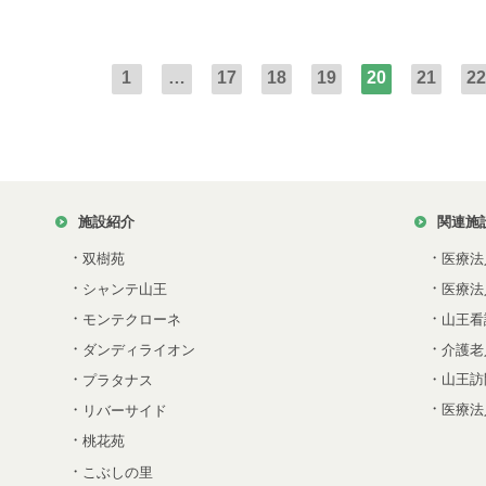
1
…
17
18
19
20
21
22
施設紹介
関連施
・
・
双樹苑
医療法
・
・
シャンテ山王
医療法
・
・
モンテクローネ
山王看
・
・
ダンディライオン
介護老
・
・山王訪
プラタナス
・
・
医療法
リバーサイド
・
桃花苑
・
こぶしの里