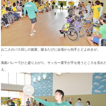
お二人のパス回しの披露。蹴るたびに会場から拍手とどよめきが。
‘
風船バレーでひと盛り上がり。サッカー選手が手を使うところを見れ
え。